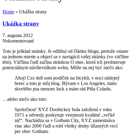
Home
»
Ukážka strany
Ukážka strany
7. augusta 2012
Nekomentované
Toto je príklad stránky. Je odlišná od článku blogu, pretože ostane
na jednom mieste a objaví sa v navigácii vašej stránky (vo väčšine
tém). Väčšina ľudí začína stránkou O mne, ktorá ich predstavuje
potenciálnym návštevníkom webu. Môže na nej byť niečo ako:
Ahoj! Cez deň som poslíček na bicykli, v noci nádejný
herec a toto je môj blog. Bývam v Los Angeles, mám
skvelého psa menom Jack a mám rád Piña Coladu.
…alebo niečo ako toto:
Spoločnosť XYZ Doohickey bola založená v roku
1971 a odvtedy poskytuje verejnosti kvalitné „veľké
nič“. Nachádza sa v Gotham City, XYZ zamestnáva
viac ako 2000 ľudí a robí všetky druhy úžasných vecí
pre obec Gotham.