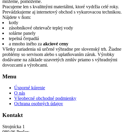
môžeme, pomôžeme.
Pracujeme len s kvalitnými materiálmi, ktoré vydržia celé roky.
Prevádzkujeme aj internetový obchod s vykurovacou technikou.
Nájdete v ňom:
kotly
zásobníkové ohrievače teplej vody
solárne panely
tepelná čerpadlá
a mnoho iného za
akciové ceny
Všetky zariadenia sú určené výhradne pre slovenský trh. Žiadne
problémy so servisom alebo s uplatňovaním záruk. Výrobky
dodávame na základe uzavretých zmlúv priamo s výhradnými
dovozcami a výrobcami.
Menu
Úsporné kúrenie
O nás
Všeobecné obchodné podmienky
Ochrana osobných údajov
Kontakt
Strojnícka 1
080 06 Prešov