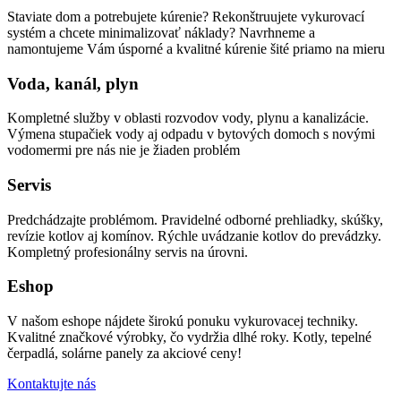
Staviate dom a potrebujete kúrenie? Rekonštruujete vykurovací
systém a chcete minimalizovať náklady? Navrhneme a
namontujeme Vám úsporné a kvalitné kúrenie šité priamo na mieru
Voda, kanál, plyn
Kompletné služby v oblasti rozvodov vody, plynu a kanalizácie.
Výmena stupačiek vody aj odpadu v bytových domoch s novými
vodomermi pre nás nie je žiaden problém
Servis
Predchádzajte problémom. Pravidelné odborné prehliadky, skúšky,
revízie kotlov aj komínov. Rýchle uvádzanie kotlov do prevádzky.
Kompletný profesionálny servis na úrovni.
Eshop
V našom eshope nájdete širokú ponuku vykurovacej techniky.
Kvalitné značkové výrobky, čo vydržia dlhé roky. Kotly, tepelné
čerpadlá, solárne panely za akciové ceny!
Kontaktujte nás