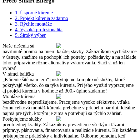
Prečo Smart Energo
1. Úsporné kúrenie
2. Projekt kúrenia zadarmo
3. Rýchle montáže
4. Vysoká profesionalita
5. Široký výber
Naše riešenia sú
navrhnuté priamo na mieru každej stavby. Zákazníkom vychádzame
v ústrety, snažíme sa pochopiť ich potreby, požiadavky a na základe
toho, pripravíme rôzne alternatívy vykurovania. Stačí si už len
vybrať
V rámci balíčka
„Kúrenie šité na mieru“ poskytujeme komplexné služby, ktoré
pokrývajú všetko, čo sa týka kúrenia. Pri jeho využití vypracujeme
aj projekt kúrenia v hodnote až 300,- úplne zadarmo!
Montáže kúrenia
bezdôvodne nepredlžujeme. Pracujeme vysoko efektívne, vďaka
čomu celková montáž kúrenia prebehne v priebehu pár dní. Ideálne
najmä pre tých, ktorým je zima a potrebujú sa rýchlo zahriať.
Poskytujeme služby
prvotriednej kvality. Zákazníkov prevedieme všetkými fázami
prípravy, plánovania, financovania a realizácie kúrenia. Ku každému
pristupujeme priateľsky a individuálne. Odborne poradím, keď